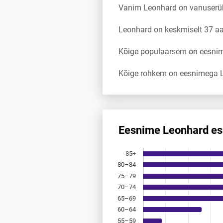
Vanim Leonhard on vanuserü
Leonhard on keskmiselt 37 a
Kõige populaarsem on eesnim
Kõige rohkem on eesnimega L
Eesnime Leonhard es
Eesnime Leonhard esinemis­sa
85+
Bar chart with 18 bars.
80–84
Allikas: statistikaamet, rahvast
75–79
The chart has 1 X axis displayi
The chart has 1 Y axis displayi
70–74
65–69
60–64
55–59