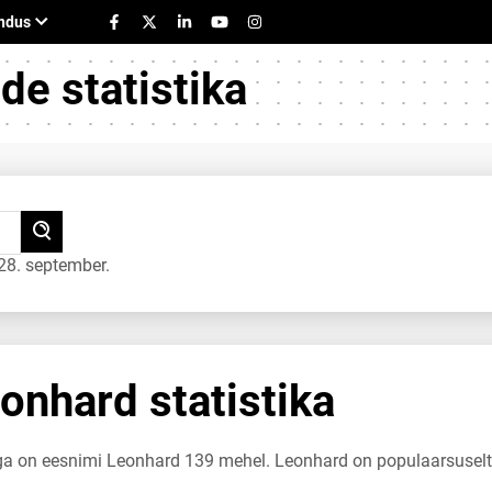
e statistika
8. september.
nhard statistika
uga on eesnimi Leonhard 139 mehel. Leonhard on populaarsusel