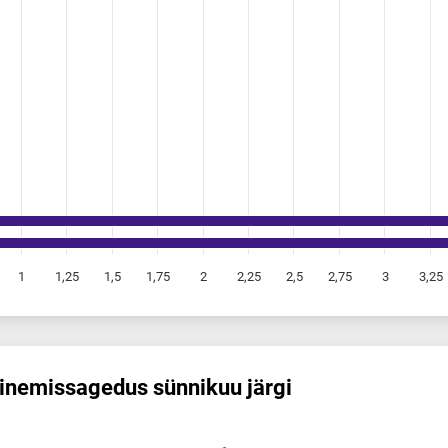
1
1,25
1,5
1,75
2
2,25
2,5
2,75
3
3,25
nemis­sagedus sünnikuu järgi
edus sünnikuu järgi