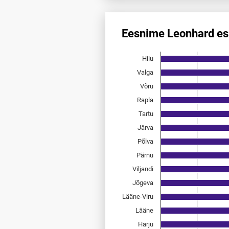
Eesnime Leonhard es
Eesnime Leonhard esinemis­sa
Hiiu
Bar chart with 15 bars.
Allikas: statistikaamet, rahvast
Valga
The chart has 1 X axis displayi
Võru
The chart has 1 Y axis displayi
Rapla
Tartu
Järva
Põlva
Pärnu
Viljandi
Jõgeva
Lääne-Viru
Lääne
Harju