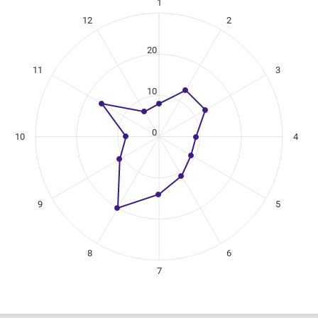
1
ikuregister
12
2
ng categories.
ng values. Data ranges from 7 to 20.
20
11
3
10
0
10
4
9
5
8
6
7