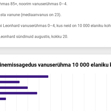
hmas 85+, noorim vanuserühmas 0–4.
asta vanune (mediaanvanus on 23).
i Leonhard vanuserühmas 0–4, kus neid on 10 000 elaniku koht
eonhard sündinuid augustis, kokku 20.
inemis­sagedus vanuserühma 10 000 elaniku 
gedus vanuserühma 10 000 elaniku kohta
ikuregister
ng categories.
ng values. Data ranges from 0.08 to 4.21.