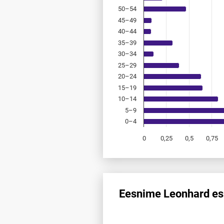
50–54
45–49
40–44
35–39
30–34
25–29
20–24
15–19
10–14
5–9
0–4
0
0,25
0,5
0,75
End of interactive chart.
Eesnime Leonhard esi
Eesnime Leonhard esinemis­sag
Line chart with 12 data points.