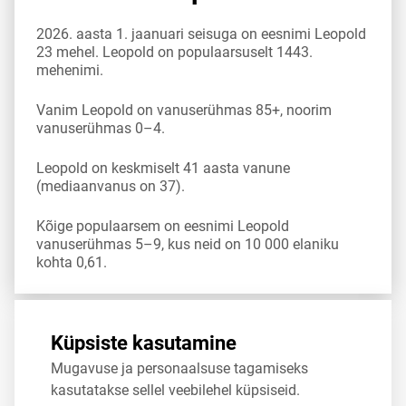
2026. aasta 1. jaanuari seisuga on eesnimi Leopold
23 mehel. Leopold on populaarsuselt 1443.
mehenimi.
Vanim Leopold on vanuserühmas 85+, noorim
vanuserühmas 0–4.
Leopold on keskmiselt 41 aasta vanune
(mediaanvanus on 37).
Kõige populaarsem on eesnimi Leopold
vanuserühmas 5–9, kus neid on 10 000 elaniku
kohta 0,61.
Allikas:
statistikaamet
,
rahvastikuregister
Küpsiste kasutamine
Mugavuse ja personaalsuse tagamiseks
Jaga
Tweet
kasutatakse sellel veebilehel küpsiseid.