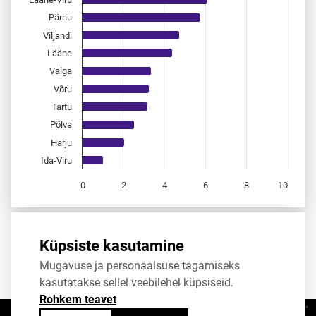
Pärnu
Viljandi
Lääne
Valga
Võru
Tartu
Põlva
Harju
Ida-Viru
0
2
4
6
8
10
End of interactive chart.
Allikas:
statistikaamet
,
rahvastikuregister
Küpsiste kasutamine
Mugavuse ja personaalsuse tagamiseks
Jaga
Tweet
kasutatakse sellel veebilehel küpsiseid.
Rohkem teavet