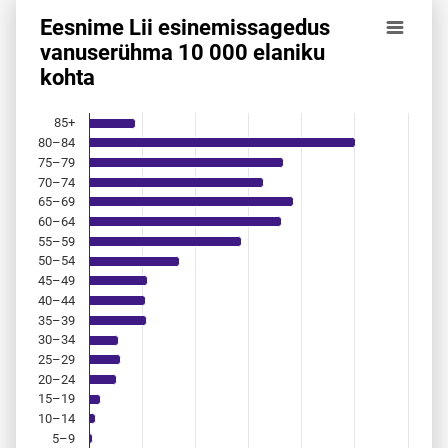
Eesnime Lii esinemis­sagedus
Eesnime Lii esinemis­sagedus vanuserühma 10 000 elaniku
vanuserühma 10 000 elaniku
kohta
Bar chart with 18 bars.
Allikas: statistikaamet, rahvastikuregister
The chart has 1 X axis displaying categories.
85+
The chart has 1 Y axis displaying values. Data ranges from 
80–84
75–79
70–74
65–69
60–64
55–59
50–54
45–49
40–44
35–39
30–34
25–29
20–24
15–19
10–14
5–9