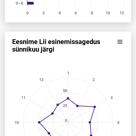
0–4
0
2
4
6
8
10
12
End of interactive chart.
Eesnime Lii esinemis­sagedus
Eesnime Lii esinemis­sagedus sünnikuu järgi
sünnikuu järgi
Line chart with 12 data points.
Allikas: statistikaamet, rahvastikuregister
The chart has 1 X axis displaying categories.
1
The chart has 1 Y axis displaying values. Data ranges from
12
2
50
11
3
25
0
10
4