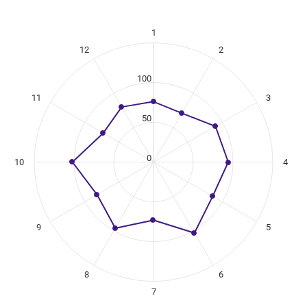
1
ikuregister
12
2
ng categories.
ing values. Data ranges from 71 to 103.
100
11
3
50
0
10
4
9
5
8
6
7