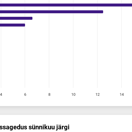
4
6
8
10
12
14
s­sagedus sünnikuu järgi
sünnikuu järgi