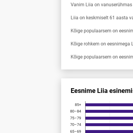
Vanim Liia on vanuserühmas
Liia on keskmiselt 61 aasta 
Kõige populaarsem on eesnimi
Kõige rohkem on eesnimega Li
Kõige populaarsem on eesnim
Eesnime Liia esinem
Eesnime Liia esinemis­sagedus
85+
Bar chart with 18 bars.
80–84
Allikas: statistikaamet, rahvast
75–79
The chart has 1 X axis displayi
The chart has 1 Y axis displayi
70–74
65–69