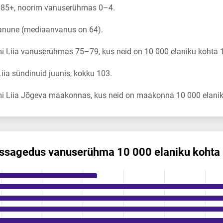
 85+, noorim vanuserühmas 0–4.
vanune (mediaanvanus on 64).
 Liia vanuserühmas 75–79, kus neid on 10 000 elaniku kohta 1
ia sündinuid juunis, kokku 103.
i Liia Jõgeva maakonnas, kus neid on maakonna 10 000 elanik
is­sagedus vanuserühma 10 000 elaniku kohta
 vanuserühma 10 000 elaniku kohta
ikuregister
ng categories.
ng values. Data ranges from 0.43 to 18.83.