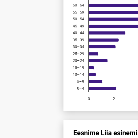
60–64
55–59
50–54
45–49
40–44
35–39
30–34
25–29
20–24
15–19
10–14
5–9
0–4
0
2
End of interactive chart.
Eesnime Liia esinemi
Eesnime Liia esinemis­sagedus 