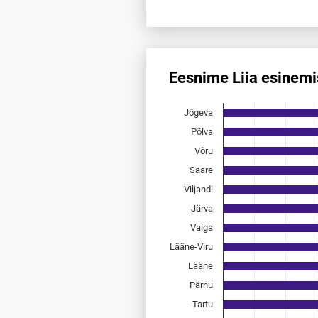
End of interactive chart.
Eesnime Liia esinem
Eesnime Liia esinemis­sagedu
Jõgeva
Bar chart with 15 bars.
Allikas: statistikaamet, rahvast
Põlva
The chart has 1 X axis displayi
Võru
The chart has 1 Y axis displayi
Saare
Viljandi
Järva
Valga
Lääne-Viru
Lääne
Pärnu
Tartu