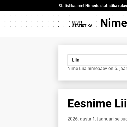
Nimed
Nime Liia nimepäev on 5. jaa
Eesnime Lii
2026. aasta 1. jaanuari seisu