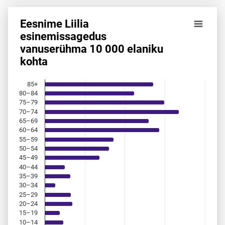
Eesnime Liilia
Eesnime Liilia esinemis­sagedus vanuserühma 10 000 elan
esinemis­sagedus
vanuserühma 10 000 elaniku
Bar chart with 18 bars.
kohta
Allikas: statistikaamet, rahvastikuregister
The chart has 1 X axis displaying categories.
The chart has 1 Y axis displaying values. Data ranges from 
85+
80–84
75–79
70–74
65–69
60–64
55–59
50–54
45–49
40–44
35–39
30–34
25–29
20–24
15–19
10–14