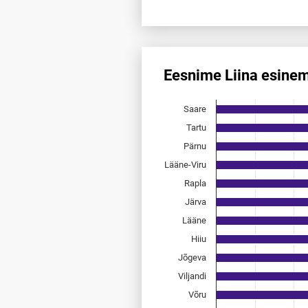
End of interactive chart.
Eesnime Liina esine
Eesnime Liina esinemis­saged
Saare
Bar chart with 15 bars.
Allikas: statistikaamet, rahvast
Tartu
The chart has 1 X axis displayi
Pärnu
The chart has 1 Y axis displayi
Lääne-Viru
Rapla
Järva
Lääne
Hiiu
Jõgeva
Viljandi
Võru