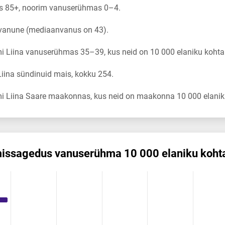
s 85+, noorim vanuserühmas 0–4.
 vanune (mediaanvanus on 43).
 Liina vanuserühmas 35–39, kus neid on 10 000 elaniku kohta
iina sündinuid mais, kokku 254.
i Liina Saare maakonnas, kus neid on maakonna 10 000 elanik
mis­sagedus vanuserühma 10 000 elaniku koht
us vanuserühma 10 000 elaniku kohta
ikuregister
ng categories.
ng values. Data ranges from 1.52 to 42.