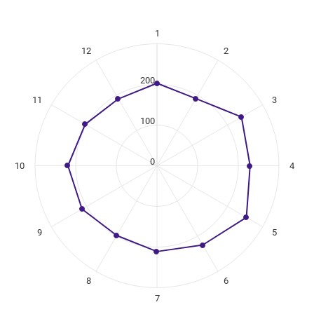
1
ikuregister
12
2
ng categories.
ing values. Data ranges from 190 to 254.
200
11
3
100
0
10
4
9
5
8
6
7