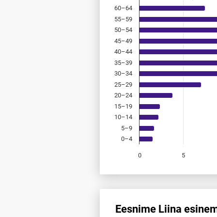
60–64
55–59
50–54
45–49
40–44
35–39
30–34
25–29
20–24
15–19
10–14
5–9
0–4
0
5
End of interactive chart.
Eesnime Liina esinem
Eesnime Liina esinemis­sagedus