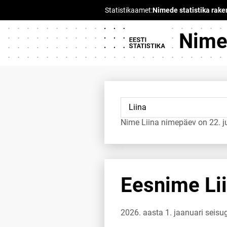
Nimed
Nime Liina nimepäev on 22. j
Eesnime Lii
2026. aasta 1. jaanuari seisu