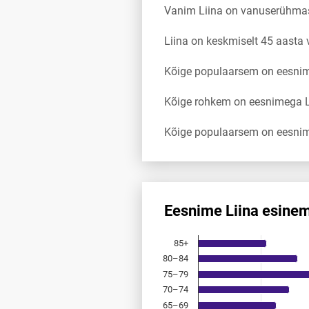
Vanim Liina on vanuserühma
Liina on keskmiselt 45 aasta
Kõige populaarsem on eesnimi
Kõige rohkem on eesnimega L
Kõige populaarsem on eesnim
Eesnime Liina esine
Eesnime Liina esinemis­saged
85+
Bar chart with 18 bars.
80–84
Allikas: statistikaamet, rahvast
75–79
The chart has 1 X axis displayi
The chart has 1 Y axis displayi
70–74
65–69