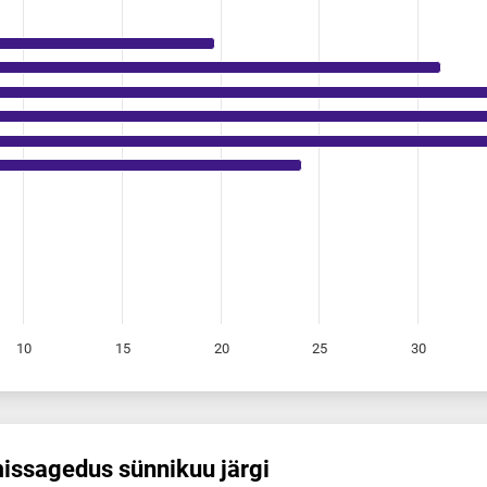
10
15
20
25
30
is­sagedus sünnikuu järgi
 sünnikuu järgi