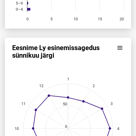
5–9
0–4
0
5
10
15
20
End of interactive chart.
Eesnime Ly esinemis­sagedus
Eesnime Ly esinemis­sagedus sünnikuu järgi
sünnikuu järgi
Line chart with 12 data points.
Allikas: statistikaamet, rahvastikuregister
The chart has 1 X axis displaying categories.
1
The chart has 1 Y axis displaying values. Data ranges from
12
2
11
3
50
0
10
4