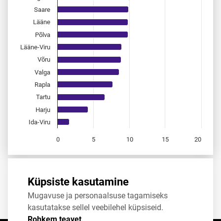
Saare
Lääne
Põlva
Lääne-Viru
Võru
Valga
Rapla
Tartu
Harju
Ida-Viru
0
5
10
15
20
End of interactive chart.
Allikas:
statistikaamet
,
rahvastikuregister
Küpsiste kasutamine
Mugavuse ja personaalsuse tagamiseks
Jaga
Tweet
kasutatakse sellel veebilehel küpsiseid.
Rohkem teavet