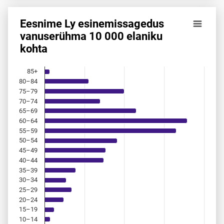
Eesnime Ly esinemis­sagedus
Eesnime Ly esinemis­sagedus vanuserühma 10 000 elaniku
vanuserühma 10 000 elaniku
kohta
Bar chart with 18 bars.
Allikas: statistikaamet, rahvastikuregister
The chart has 1 X axis displaying categories.
85+
The chart has 1 Y axis displaying values. Data ranges from 
80–84
75–79
70–74
65–69
60–64
55–59
50–54
45–49
40–44
35–39
30–34
25–29
20–24
15–19
10–14