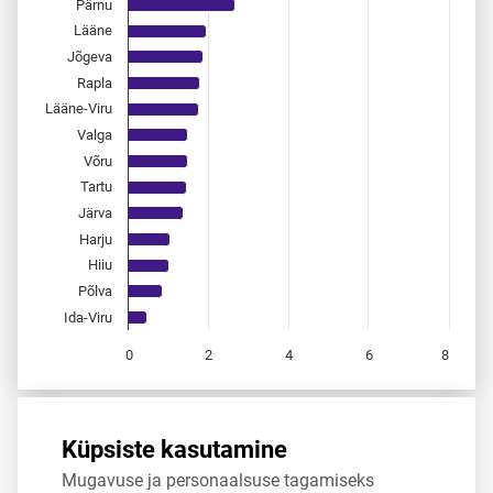
Pärnu
Lääne
Jõgeva
Rapla
Lääne-Viru
Valga
Võru
Tartu
Järva
Harju
Hiiu
Põlva
Ida-Viru
0
2
4
6
8
End of interactive chart.
Allikas:
statistikaamet
,
rahvastikuregister
Küpsiste kasutamine
Mugavuse ja personaalsuse tagamiseks
Jaga
Tweet