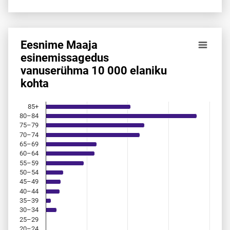
Eesnime Maaja
Eesnime Maaja esinemis­sagedus vanuserühma 10 000 ela
esinemis­sagedus
vanuserühma 10 000 elaniku
Bar chart with 18 bars.
kohta
Allikas: statistikaamet, rahvastikuregister
The chart has 1 X axis displaying categories.
The chart has 1 Y axis displaying values. Data ranges from 
85+
80–84
75–79
70–74
65–69
60–64
55–59
50–54
45–49
40–44
35–39
30–34
25–29
20–24