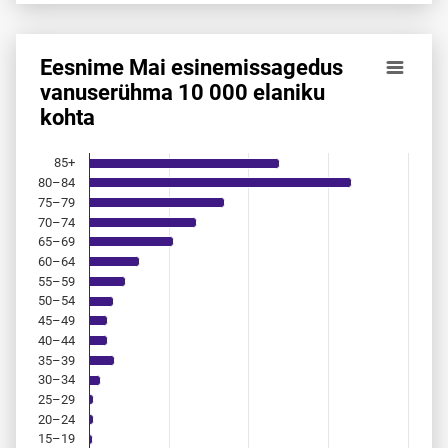
Eesnime Mai esinemis­sagedus
Eesnime Mai esinemis­sagedus vanuserühma 10 000 elanik
vanuserühma 10 000 elaniku
kohta
Bar chart with 18 bars.
Allikas: statistikaamet, rahvastikuregister
The chart has 1 X axis displaying categories.
85+
The chart has 1 Y axis displaying values. Data ranges from 
80–84
75–79
70–74
65–69
60–64
55–59
50–54
45–49
40–44
35–39
30–34
25–29
20–24
15–19