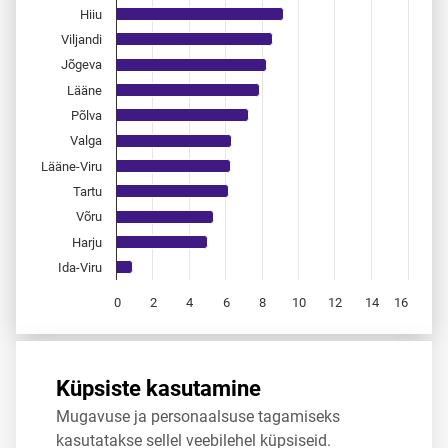
Hiiu
Viljandi
Jõgeva
Lääne
Põlva
Valga
Lääne-Viru
Tartu
Võru
Harju
Ida-Viru
0
2
4
6
8
10
12
14
16
End of interactive chart.
Allikas:
statistikaamet
,
rahvastikuregister
Küpsiste kasutamine
Mugavuse ja personaalsuse tagamiseks
Jaga
Tweet
kasutatakse sellel veebilehel küpsiseid.