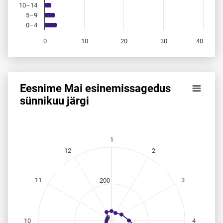
10–14
5–9
0–4
0
10
20
30
40
End of interactive chart.
Eesnime Mai esinemis­sagedus
Eesnime Mai esinemis­sagedus sünnikuu järgi
sünnikuu järgi
Line chart with 12 data points.
Allikas: statistikaamet, rahvastikuregister
The chart has 1 X axis displaying categories.
1
The chart has 1 Y axis displaying values. Data ranges from
12
2
11
3
200
0
10
4