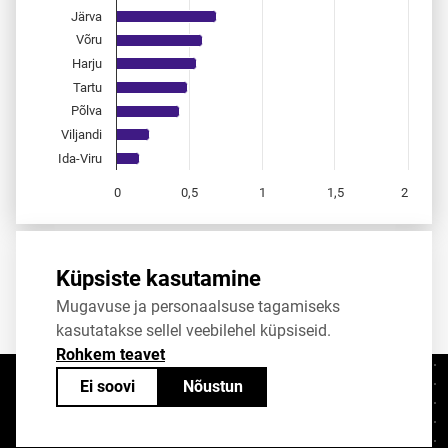
Järva
Võru
Harju
Tartu
Põlva
Viljandi
Ida-Viru
0
0,5
1
1,5
2
End of interactive chart.
Allikas:
statistikaamet
,
rahvastikuregister
Küpsiste kasutamine
Mugavuse ja personaalsuse tagamiseks
Jaga
Tweet
kasutatakse sellel veebilehel küpsiseid.
Rohkem teavet
Ei soovi
Nõustun
Kontaktid
+372 625 9300
stat@stat.ee
Küpsiste sätted