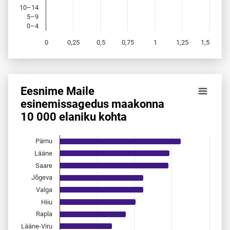
10–14
5–9
0–4
0
0,25
0,5
0,75
1
1,25
1,5
End of interactive chart.
Eesnime Maile
Eesnime Maile esinemis­sagedus maakonna 10 000 elaniku
esinemis­sagedus maakonna
10 000 elaniku kohta
Bar chart with 15 bars.
Allikas: statistikaamet, rahvastikuregister
The chart has 1 X axis displaying categories.
Pärnu
The chart has 1 Y axis displaying values. Data ranges from 
Lääne
Saare
Jõgeva
Valga
Hiiu
Rapla
Lääne-Viru