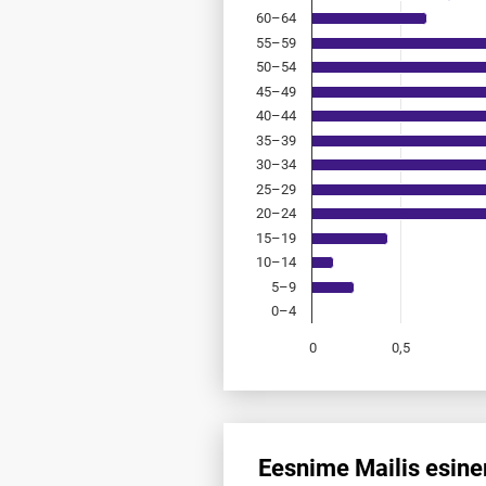
60–64
55–59
50–54
45–49
40–44
35–39
30–34
25–29
20–24
15–19
10–14
5–9
0–4
0
0,5
End of interactive chart.
Eesnime Mailis esine
Eesnime Mailis esinemis­saged