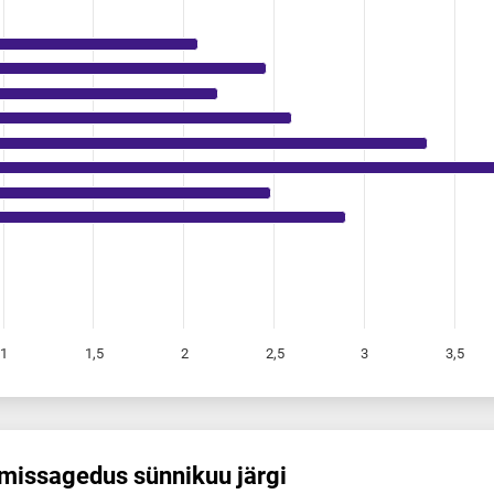
1
1,5
2
2,5
3
3,5
mis­sagedus sünnikuu järgi
us sünnikuu järgi