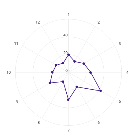
1
ikuregister
12
2
ng categories.
ng values. Data ranges from 12 to 42.
40
11
3
20
0
10
4
9
5
8
6
7