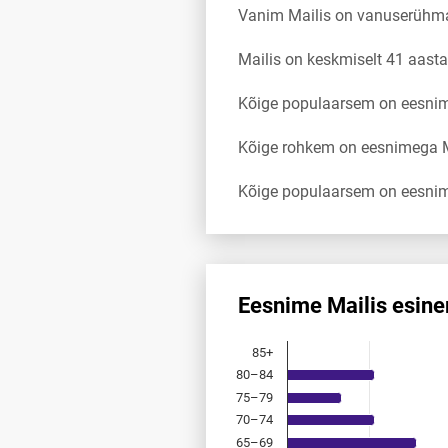
Vanim Mailis on vanuserühm
Mailis on keskmiselt 41 aast
Kõige populaarsem on eesnimi
Kõige rohkem on eesnimega Ma
Kõige populaarsem on eesnim
Eesnime Mailis esin
Eesnime Mailis esinemis­sage
85+
Bar chart with 18 bars.
80–84
Allikas: statistikaamet, rahvast
75–79
The chart has 1 X axis displayi
The chart has 1 Y axis displayi
70–74
65–69