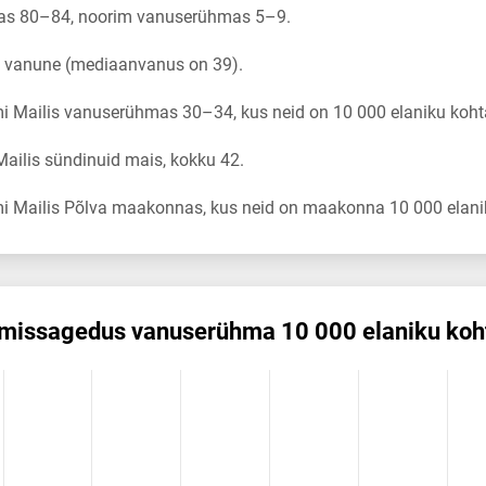
as 80–84, noorim vanuserühmas 5–9.
a vanune (mediaanvanus on 39).
 Mailis vanuserühmas 30–34, kus neid on 10 000 elaniku koht
ilis sündinuid mais, kokku 42.
i Mailis Põlva maakonnas, kus neid on maakonna 10 000 elanik
emis­sagedus vanuserühma 10 000 elaniku koh
dus vanuserühma 10 000 elaniku kohta
ikuregister
ng categories.
ng values. Data ranges from 0 to 4.31.