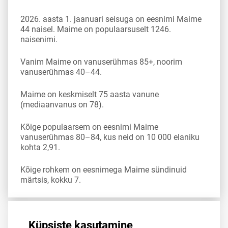
2026. aasta 1. jaanuari seisuga on eesnimi Maime
44 naisel. Maime on populaarsuselt 1246.
naisenimi.
Vanim Maime on vanuserühmas 85+, noorim
vanuserühmas 40–44.
Maime on keskmiselt 75 aasta vanune
(mediaanvanus on 78).
Kõige populaarsem on eesnimi Maime
vanuserühmas 80–84, kus neid on 10 000 elaniku
kohta 2,91.
Kõige rohkem on eesnimega Maime sündinuid
märtsis, kokku 7.
Allikas:
statistikaamet
,
rahvastikuregister
Küpsiste kasutamine