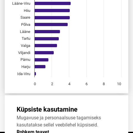
Lääne-Viru
Hiiu
Saare
Põlva
Lääne
Tartu
Valga
Viljandi
Pärnu
Harju
Ida-Viru
0
2
4
6
8
10
End of interactive chart.
Allikas:
statistikaamet
,
rahvastikuregister
Küpsiste kasutamine
Mugavuse ja personaalsuse tagamiseks
Jaga
Tweet
kasutatakse sellel veebilehel küpsiseid.
Rohkem teavet