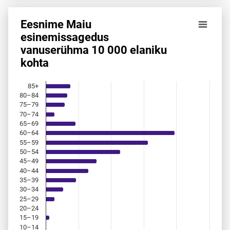
Eesnime Maiu
Eesnime Maiu esinemis­sagedus vanuserühma 10 000 elan
esinemis­sagedus
vanuserühma 10 000 elaniku
Bar chart with 18 bars.
kohta
Allikas: statistikaamet, rahvastikuregister
The chart has 1 X axis displaying categories.
The chart has 1 Y axis displaying values. Data ranges from 
85+
80–84
75–79
70–74
65–69
60–64
55–59
50–54
45–49
40–44
35–39
30–34
25–29
20–24
15–19
10–14