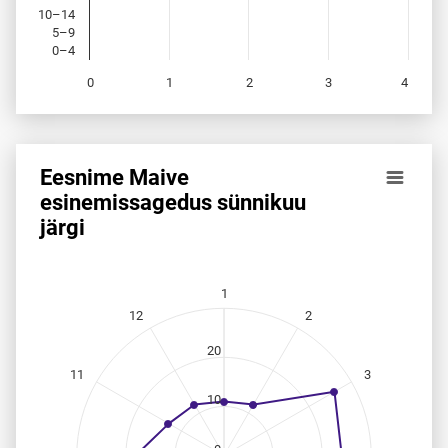
10–14
5–9
0–4
0
1
2
3
4
End of interactive chart.
Eesnime Maive
Eesnime Maive esinemis­sagedus sünnikuu järgi
esinemis­sagedus sünnikuu
järgi
Line chart with 12 data points.
Allikas: statistikaamet, rahvastikuregister
The chart has 1 X axis displaying categories.
The chart has 1 Y axis displaying values. Data ranges from 
1
12
2
20
11
3
10