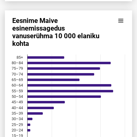
Eesnime Maive
Eesnime Maive esinemis­sagedus vanuserühma 10 000 elan
esinemis­sagedus
vanuserühma 10 000 elaniku
Bar chart with 18 bars.
kohta
Allikas: statistikaamet, rahvastikuregister
The chart has 1 X axis displaying categories.
The chart has 1 Y axis displaying values. Data ranges from 
85+
80–84
75–79
70–74
65–69
60–64
55–59
50–54
45–49
40–44
35–39
30–34
25–29
20–24
15–19