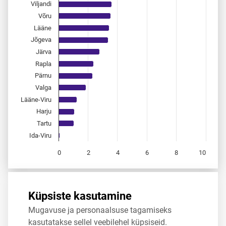
Viljandi
Võru
Lääne
Jõgeva
Järva
Rapla
Pärnu
Valga
Lääne-Viru
Harju
Tartu
Ida-Viru
0
2
4
6
8
10
End of interactive chart.
Allikas:
statistikaamet
,
rahvastikuregister
Küpsiste kasutamine
Mugavuse ja personaalsuse tagamiseks
Jaga
Tweet
kasutatakse sellel veebilehel küpsiseid.