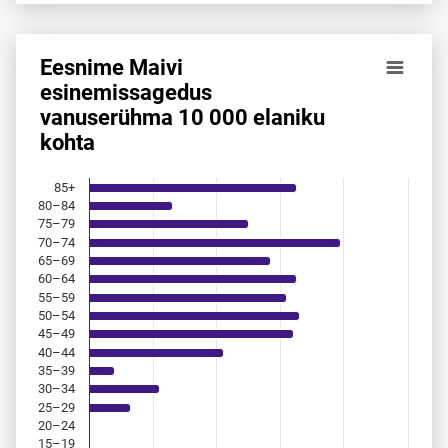
Eesnime Maivi
Eesnime Maivi esinemis­sagedus vanuserühma 10 000 elan
esinemis­sagedus
vanuserühma 10 000 elaniku
Bar chart with 18 bars.
kohta
Allikas: statistikaamet, rahvastikuregister
The chart has 1 X axis displaying categories.
The chart has 1 Y axis displaying values. Data ranges from 
85+
80–84
75–79
70–74
65–69
60–64
55–59
50–54
45–49
40–44
35–39
30–34
25–29
20–24
15–19