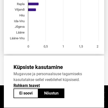
Rapla
Viljandi
Hiiu
Ida-Viru
Jõgeva
Lääne
Lääne-Viru
0
0,5
1
1,5
2
End of interactive chart.
Allikas:
statistikaamet
,
rahvastikuregister
Küpsiste kasutamine
Mugavuse ja personaalsuse tagamiseks
Jaga
Tweet
kasutatakse sellel veebilehel küpsiseid.
Rohkem teavet
Ei soovi
Nõustun
Kontaktid
+372 625 9300
stat@stat.ee
Küpsiste sätted