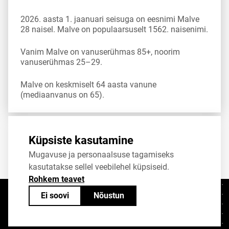
2026. aasta 1. jaanuari seisuga on eesnimi Malve
28 naisel. Malve on populaarsuselt 1562. naisenimi.
Vanim Malve on vanuserühmas 85+, noorim
vanuserühmas 25–29.
Malve on keskmiselt 64 aasta vanune
(mediaanvanus on 65).
Allikas:
statistikaamet
,
rahvastikuregister
Küpsiste kasutamine
Mugavuse ja personaalsuse tagamiseks
Jaga
Tweet
kasutatakse sellel veebilehel küpsiseid.
Rohkem teavet
Ei soovi
Nõustun
Kontaktid
+372 625 9300
stat@stat.ee
Küpsiste sätted