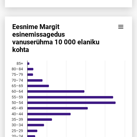
Eesnime Margit
Eesnime Margit esinemis­sagedus vanuserühma 10 000 ela
esinemis­sagedus
vanuserühma 10 000 elaniku
Bar chart with 18 bars.
kohta
Allikas: statistikaamet, rahvastikuregister
The chart has 1 X axis displaying categories.
The chart has 1 Y axis displaying values. Data ranges from 
85+
80–84
75–79
70–74
65–69
60–64
55–59
50–54
45–49
40–44
35–39
30–34
25–29
20–24