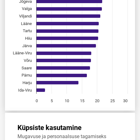
Jõgeva
Valga
Viljandi
Lääne
Tartu
Hiiu
Järva
Lääne-Viru
Võru
Saare
Pärnu
Harju
Ida-Viru
0
5
10
15
20
25
30
End of interactive chart.
Allikas:
statistikaamet
,
rahvastikuregister
Küpsiste kasutamine
Mugavuse ja personaalsuse tagamiseks
Jaga
Tweet