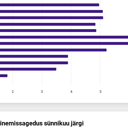
2
3
4
5
nemis­sagedus sünnikuu järgi
edus sünnikuu järgi