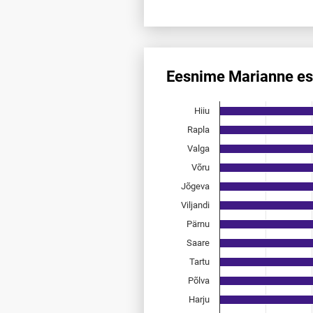
End of interactive chart.
Eesnime Marianne es
Eesnime Marianne esinemis­sa
Hiiu
Bar chart with 15 bars.
Allikas: statistikaamet, rahvast
Rapla
The chart has 1 X axis displayi
Valga
The chart has 1 Y axis displayi
Võru
Jõgeva
Viljandi
Pärnu
Saare
Tartu
Põlva
Harju