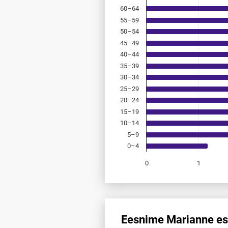
60–64
55–59
50–54
45–49
40–44
35–39
30–34
25–29
20–24
15–19
10–14
5–9
0–4
0
1
End of interactive chart.
Eesnime Marianne esi
Eesnime Marianne esinemis­sag