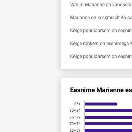
Vanim Marianne on vanuserü
Marianne on keskmiselt 46 a
Kõige populaarsem on eesnim
Kõige rohkem on eesnimega M
Kõige populaarsem on eesnim
Eesnime Marianne es
Eesnime Marianne esinemis­sa
85+
Bar chart with 18 bars.
80–84
Allikas: statistikaamet, rahvast
75–79
The chart has 1 X axis displayi
The chart has 1 Y axis displayi
70–74
65–69