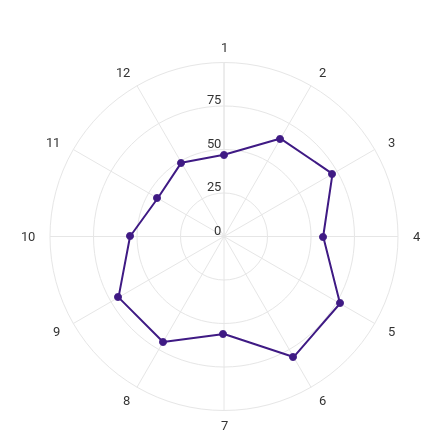
1
ikuregister
12
2
ng categories.
ng values. Data ranges from 44 to 80.
75
11
3
50
25
0
10
4
9
5
8
6
7