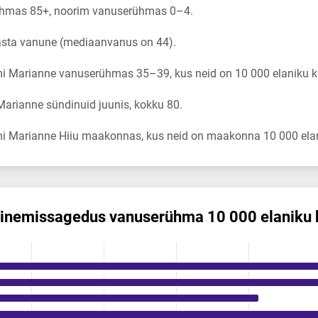
hmas 85+, noorim vanuserühmas 0–4.
asta vanune (mediaanvanus on 44).
i Marianne vanuserühmas 35–39, kus neid on 10 000 elaniku k
arianne sündinuid juunis, kokku 80.
i Marianne Hiiu maakonnas, kus neid on maakonna 10 000 elan
inemis­sagedus vanuserühma 10 000 elaniku 
gedus vanuserühma 10 000 elaniku kohta
ikuregister
ng categories.
ng values. Data ranges from 1.09 to 7.27.