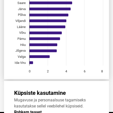
Saare
Järva
Põlva
Viljandi
Lääne
Võru
Pärnu
Hiiu
Jõgeva
Valga
Ida-Viru
0
2
4
6
8
End of interactive chart.
Allikas:
statistikaamet
,
rahvastikuregister
Küpsiste kasutamine
Mugavuse ja personaalsuse tagamiseks
Jaga
Tweet
kasutatakse sellel veebilehel küpsiseid.
Rohkem teavet