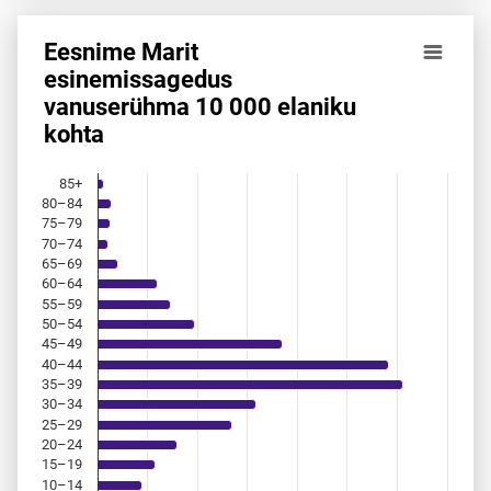
Eesnime Marit
Eesnime Marit esinemis­sagedus vanuserühma 10 000 elan
esinemis­sagedus
vanuserühma 10 000 elaniku
Bar chart with 18 bars.
kohta
Allikas: statistikaamet, rahvastikuregister
The chart has 1 X axis displaying categories.
The chart has 1 Y axis displaying values. Data ranges from 
85+
80–84
75–79
70–74
65–69
60–64
55–59
50–54
45–49
40–44
35–39
30–34
25–29
20–24
15–19
10–14