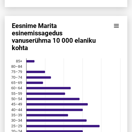
Eesnime Marita
Eesnime Marita esinemis­sagedus vanuserühma 10 000 ela
esinemis­sagedus
vanuserühma 10 000 elaniku
Bar chart with 18 bars.
kohta
Allikas: statistikaamet, rahvastikuregister
The chart has 1 X axis displaying categories.
The chart has 1 Y axis displaying values. Data ranges from 
85+
80–84
75–79
70–74
65–69
60–64
55–59
50–54
45–49
40–44
35–39
30–34
25–29
20–24