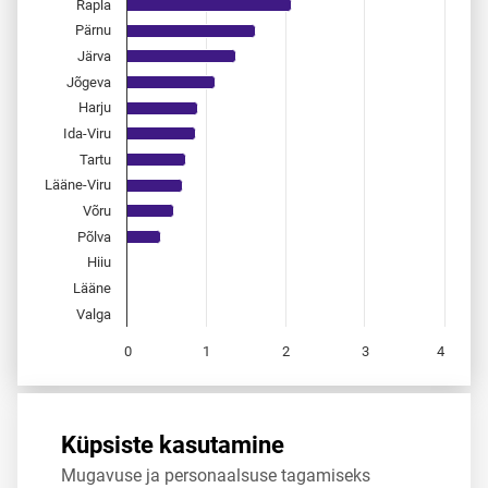
Rapla
Pärnu
Järva
Jõgeva
Harju
Ida-Viru
Tartu
Lääne-Viru
Võru
Põlva
Hiiu
Lääne
Valga
0
1
2
3
4
End of interactive chart.
Allikas:
statistikaamet
,
rahvastikuregister
Küpsiste kasutamine
Mugavuse ja personaalsuse tagamiseks
Jaga
Tweet