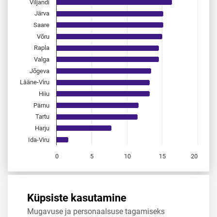
Viljandi
Järva
Saare
Võru
Rapla
Valga
Jõgeva
Lääne-Viru
Hiiu
Pärnu
Tartu
Harju
Ida-Viru
0
5
10
15
20
End of interactive chart.
Allikas:
statistikaamet
,
rahvastikuregister
Küpsiste kasutamine
Mugavuse ja personaalsuse tagamiseks
Jaga
Tweet