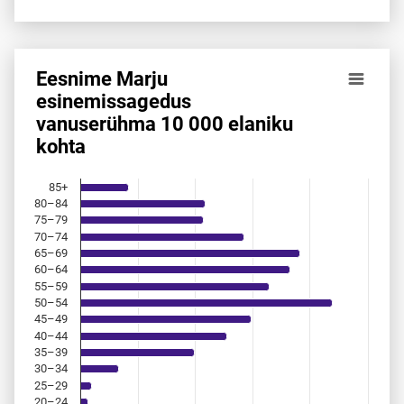
Eesnime Marju
Eesnime Marju esinemis­sagedus vanuserühma 10 000 elan
esinemis­sagedus
vanuserühma 10 000 elaniku
Bar chart with 18 bars.
kohta
Allikas: statistikaamet, rahvastikuregister
The chart has 1 X axis displaying categories.
The chart has 1 Y axis displaying values. Data ranges from 
85+
80–84
75–79
70–74
65–69
60–64
55–59
50–54
45–49
40–44
35–39
30–34
25–29
20–24