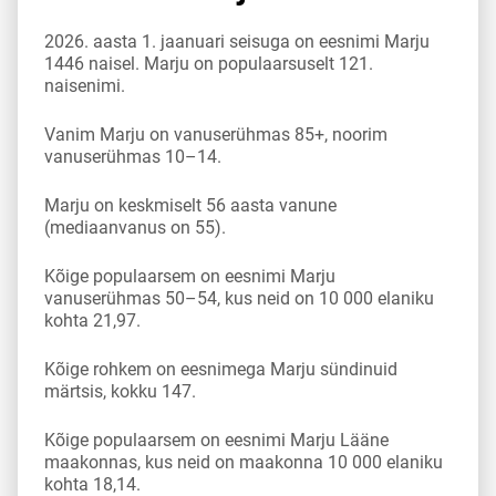
2026. aasta 1. jaanuari seisuga on eesnimi Marju
1446 naisel. Marju on populaarsuselt 121.
naisenimi.
Vanim Marju on vanuserühmas 85+, noorim
vanuserühmas 10–14.
Marju on keskmiselt 56 aasta vanune
(mediaanvanus on 55).
Kõige populaarsem on eesnimi Marju
vanuserühmas 50–54, kus neid on 10 000 elaniku
kohta 21,97.
Kõige rohkem on eesnimega Marju sündinuid
märtsis, kokku 147.
Kõige populaarsem on eesnimi Marju Lääne
maakonnas, kus neid on maakonna 10 000 elaniku
kohta 18,14.