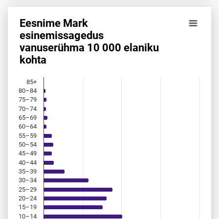
Eesnime Mark
Eesnime Mark esinemis­sagedus vanuserühma 10 000 elan
esinemis­sagedus
vanuserühma 10 000 elaniku
Bar chart with 18 bars.
kohta
Allikas: statistikaamet, rahvastikuregister
The chart has 1 X axis displaying categories.
The chart has 1 Y axis displaying values. Data ranges from 
85+
80–84
75–79
70–74
65–69
60–64
55–59
50–54
45–49
40–44
35–39
30–34
25–29
20–24
15–19
10–14