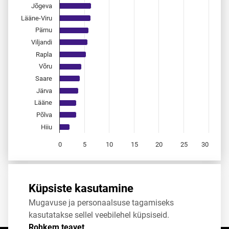
Jõgeva
Lääne-Viru
Pärnu
Viljandi
Rapla
Võru
Saare
Järva
Lääne
Põlva
Hiiu
0
5
10
15
20
25
30
End of interactive chart.
Allikas:
statistikaamet
,
rahvastikuregister
Küpsiste kasutamine
Mugavuse ja personaalsuse tagamiseks
Jaga
Tweet
kasutatakse sellel veebilehel küpsiseid.
Rohkem teavet