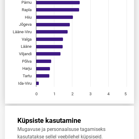
Pärnu
Rapla
Hiiu
Jõgeva
Lääne-Viru
Valga
Lääne
Viljandi
Põlva
Harju
Tartu
Ida-Viru
0
1
2
3
4
5
End of interactive chart.
Allikas:
statistikaamet
,
rahvastikuregister
Küpsiste kasutamine
Mugavuse ja personaalsuse tagamiseks
Jaga
Tweet
kasutatakse sellel veebilehel küpsiseid.