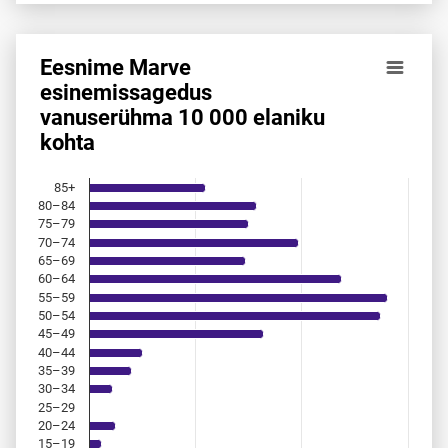
Eesnime Marve
Eesnime Marve esinemis­sagedus vanuserühma 10 000 ela
esinemis­sagedus
vanuserühma 10 000 elaniku
Bar chart with 18 bars.
kohta
Allikas: statistikaamet, rahvastikuregister
The chart has 1 X axis displaying categories.
The chart has 1 Y axis displaying values. Data ranges from 
85+
80–84
75–79
70–74
65–69
60–64
55–59
50–54
45–49
40–44
35–39
30–34
25–29
20–24
15–19