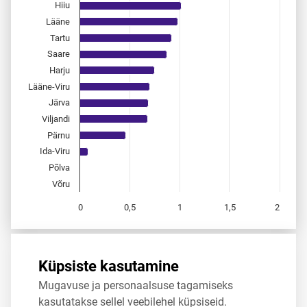
Hiiu
Lääne
Tartu
Saare
Harju
Lääne-Viru
Järva
Viljandi
Pärnu
Ida-Viru
Põlva
Võru
0
0,5
1
1,5
2
End of interactive chart.
Allikas:
statistikaamet
,
rahvastikuregister
Küpsiste kasutamine
Mugavuse ja personaalsuse tagamiseks
Jaga
Tweet
kasutatakse sellel veebilehel küpsiseid.