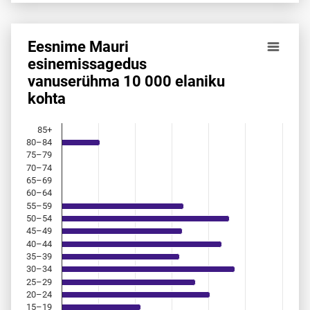
Eesnime Mauri
Eesnime Mauri esinemis­sagedus vanuserühma 10 000 elan
esinemis­sagedus
vanuserühma 10 000 elaniku
Bar chart with 18 bars.
kohta
Allikas: statistikaamet, rahvastikuregister
The chart has 1 X axis displaying categories.
The chart has 1 Y axis displaying values. Data ranges from 
85+
80–84
75–79
70–74
65–69
60–64
55–59
50–54
45–49
40–44
35–39
30–34
25–29
20–24
15–19