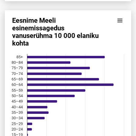
Eesnime Meeli
Eesnime Meeli esinemis­sagedus vanuserühma 10 000 elan
esinemis­sagedus
vanuserühma 10 000 elaniku
Bar chart with 18 bars.
kohta
Allikas: statistikaamet, rahvastikuregister
The chart has 1 X axis displaying categories.
The chart has 1 Y axis displaying values. Data ranges from 
85+
80–84
75–79
70–74
65–69
60–64
55–59
50–54
45–49
40–44
35–39
30–34
25–29
20–24
15–19