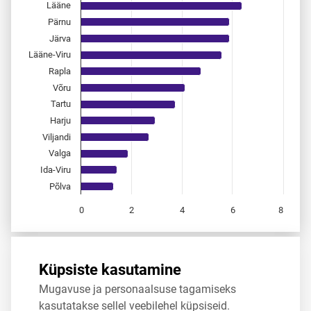
Lääne
Pärnu
Järva
Lääne-Viru
Rapla
Võru
Tartu
Harju
Viljandi
Valga
Ida-Viru
Põlva
0
2
4
6
8
End of interactive chart.
Allikas:
statistikaamet
,
rahvastikuregister
Küpsiste kasutamine
Mugavuse ja personaalsuse tagamiseks
Jaga
Tweet
kasutatakse sellel veebilehel küpsiseid.