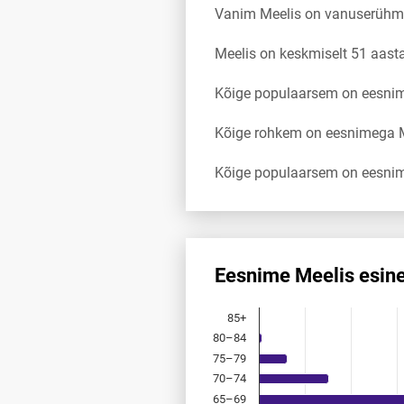
Vanim Meelis on vanuserühm
Meelis on keskmiselt 51 aas
Kõige populaarsem on eesnim
Kõige rohkem on eesnimega M
Kõige populaarsem on eesnim
Eesnime Meelis esin
Eesnime Meelis esinemis­sage
85+
Bar chart with 18 bars.
80–84
Allikas: statistikaamet, rahvast
75–79
The chart has 1 X axis displayi
The chart has 1 Y axis displayi
70–74
65–69