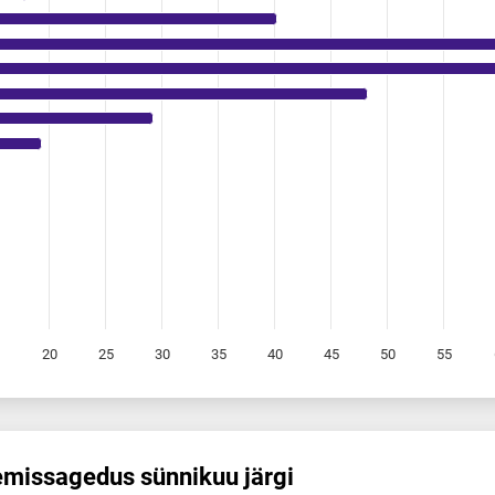
5
20
25
30
35
40
45
50
55
mis­sagedus sünnikuu järgi
us sünnikuu järgi