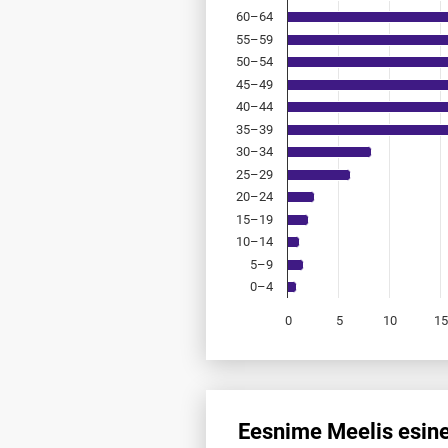
60–64
55–59
50–54
45–49
40–44
35–39
30–34
25–29
20–24
15–19
10–14
5–9
0–4
0
5
10
1
End of interactive chart.
Eesnime Meelis esine
Eesnime Meelis esinemis­saged