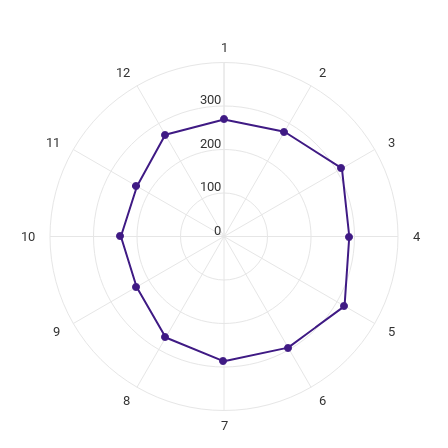
1
ikuregister
12
2
ng categories.
ing values. Data ranges from 231 to 320.
300
11
3
200
100
0
10
4
9
5
8
6
7