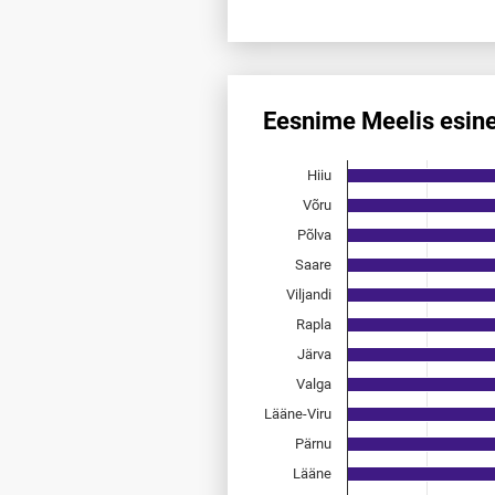
End of interactive chart.
Eesnime Meelis esin
Eesnime Meelis esinemis­sage
Hiiu
Bar chart with 15 bars.
Allikas: statistikaamet, rahvast
Võru
The chart has 1 X axis displayi
Põlva
The chart has 1 Y axis displayi
Saare
Viljandi
Rapla
Järva
Valga
Lääne-Viru
Pärnu
Lääne