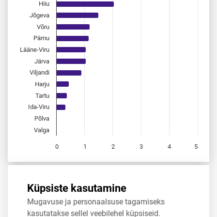
Hiiu
Jõgeva
Võru
Pärnu
Lääne-Viru
Järva
Viljandi
Harju
Tartu
Ida-Viru
Põlva
Valga
0
1
2
3
4
5
End of interactive chart.
Allikas:
statistikaamet
,
rahvastikuregister
Küpsiste kasutamine
Mugavuse ja personaalsuse tagamiseks
Jaga
Tweet
kasutatakse sellel veebilehel küpsiseid.