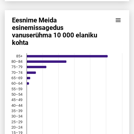
Eesnime Meida
Eesnime Meida esinemis­sagedus vanuserühma 10 000 ela
esinemis­sagedus
vanuserühma 10 000 elaniku
Bar chart with 18 bars.
kohta
Allikas: statistikaamet, rahvastikuregister
The chart has 1 X axis displaying categories.
The chart has 1 Y axis displaying values. Data ranges from 
85+
80–84
75–79
70–74
65–69
60–64
55–59
50–54
45–49
40–44
35–39
30–34
25–29
20–24
15–19