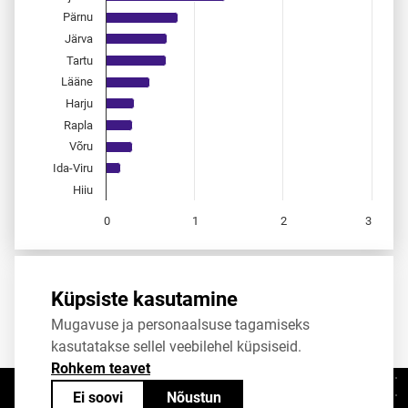
Pärnu
Järva
Tartu
Lääne
Harju
Rapla
Võru
Ida-Viru
Hiiu
0
1
2
3
End of interactive chart.
Allikas:
statistikaamet
,
rahvastikuregister
Küpsiste kasutamine
Mugavuse ja personaalsuse tagamiseks
Jaga
Tweet
kasutatakse sellel veebilehel küpsiseid.
Rohkem teavet
Ei soovi
Nõustun
Kontaktid
+372 625 9300
stat@stat.ee