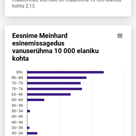
kohta 2,13.
Eesnime Meinhard
Eesnime Meinhard esinemis­sagedus vanuserühma 10 000 
esinemis­sagedus
vanuserühma 10 000 elaniku
Bar chart with 18 bars.
kohta
Allikas: statistikaamet, rahvastikuregister
The chart has 1 X axis displaying categories.
The chart has 1 Y axis displaying values. Data ranges from 
85+
80–84
75–79
70–74
65–69
60–64
55–59
50–54
45–49
40–44
35–39
30–34