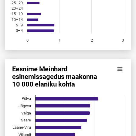
25–29
20–24
15–19
10–14
5–9
0–4
0
1
2
3
End of interactive chart.
Eesnime Meinhard
Eesnime Meinhard esinemis­sagedus maakonna 10 000 ela
esinemis­sagedus maakonna
10 000 elaniku kohta
Bar chart with 15 bars.
Allikas: statistikaamet, rahvastikuregister
The chart has 1 X axis displaying categories.
Põlva
The chart has 1 Y axis displaying values. Data ranges from 
Jõgeva
Valga
Saare
Lääne-Viru
Viljandi