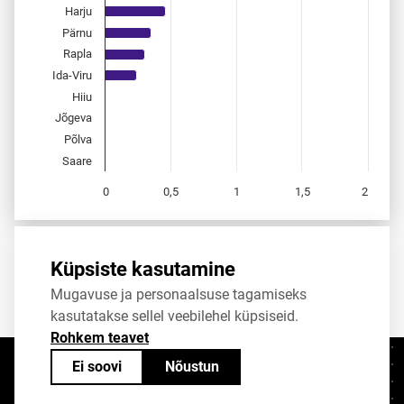
Harju
Pärnu
Rapla
Ida-Viru
Hiiu
Jõgeva
Põlva
Saare
0
0,5
1
1,5
2
End of interactive chart.
Allikas:
statistikaamet
,
rahvastikuregister
Küpsiste kasutamine
Mugavuse ja personaalsuse tagamiseks
Jaga
Tweet
kasutatakse sellel veebilehel küpsiseid.
Rohkem teavet
Ei soovi
Nõustun
Kontaktid
+372 625 9300
stat@stat.ee
Küpsiste sätted