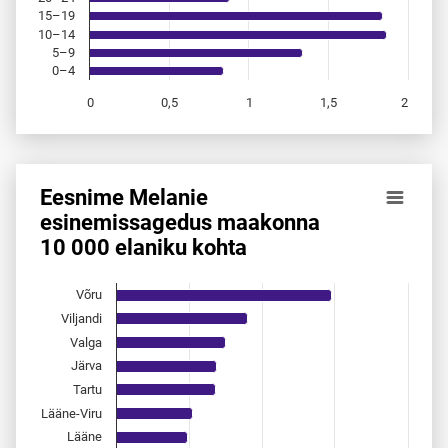
15–19
10–14
5–9
0–4
0
0,5
1
1,5
2
End of interactive chart.
Eesnime Melanie
Eesnime Melanie esinemis­sagedus maakonna 10 000 elani
esinemis­sagedus maakonna
10 000 elaniku kohta
Bar chart with 15 bars.
Allikas: statistikaamet, rahvastikuregister
The chart has 1 X axis displaying categories.
Võru
The chart has 1 Y axis displaying values. Data ranges from 
Viljandi
Valga
Järva
Tartu
Lääne-Viru
Lääne