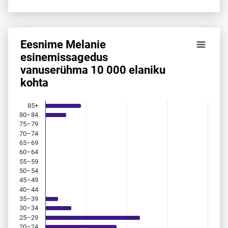
Eesnime Melanie
Eesnime Melanie esinemis­sagedus vanuserühma 10 000 el
esinemis­sagedus
vanuserühma 10 000 elaniku
Bar chart with 18 bars.
kohta
Allikas: statistikaamet, rahvastikuregister
The chart has 1 X axis displaying categories.
The chart has 1 Y axis displaying values. Data ranges from 
85+
80–84
75–79
70–74
65–69
60–64
55–59
50–54
45–49
40–44
35–39
30–34
25–29
20–24