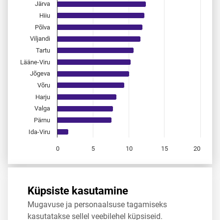
Järva
Hiiu
Põlva
Viljandi
Tartu
Lääne-Viru
Jõgeva
Võru
Harju
Valga
Pärnu
Ida-Viru
0
5
10
15
20
End of interactive chart.
Allikas:
statistikaamet
,
rahvastikuregister
Küpsiste kasutamine
Mugavuse ja personaalsuse tagamiseks
Jaga
Tweet
kasutatakse sellel veebilehel küpsiseid.