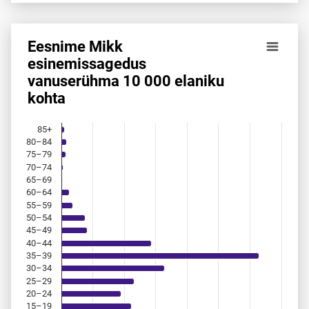
Eesnime Mikk
Eesnime Mikk esinemis­sagedus vanuserühma 10 000 elani
esinemis­sagedus
vanuserühma 10 000 elaniku
Bar chart with 18 bars.
kohta
Allikas: statistikaamet, rahvastikuregister
The chart has 1 X axis displaying categories.
The chart has 1 Y axis displaying values. Data ranges from 
85+
80–84
75–79
70–74
65–69
60–64
55–59
50–54
45–49
40–44
35–39
30–34
25–29
20–24
15–19