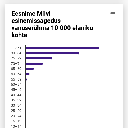
Eesnime Milvi
Eesnime Milvi esinemis­sagedus vanuserühma 10 000 elani
esinemis­sagedus
vanuserühma 10 000 elaniku
Bar chart with 18 bars.
kohta
Allikas: statistikaamet, rahvastikuregister
The chart has 1 X axis displaying categories.
The chart has 1 Y axis displaying values. Data ranges from
85+
80–84
75–79
70–74
65–69
60–64
55–59
50–54
45–49
40–44
35–39
30–34
25–29
20–24
15–19
10–14