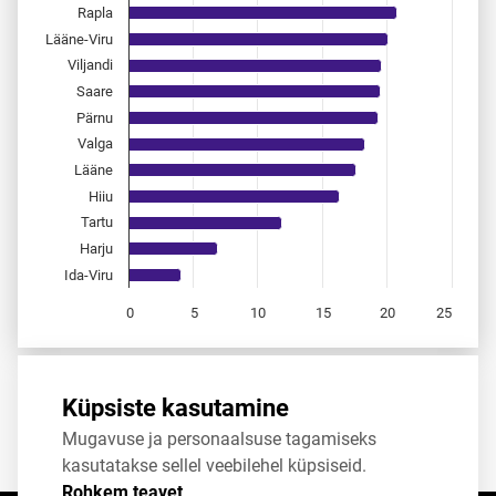
Rapla
Lääne-Viru
Viljandi
Saare
Pärnu
Valga
Lääne
Hiiu
Tartu
Harju
Ida-Viru
0
5
10
15
20
25
End of interactive chart.
Allikas:
statistikaamet
,
rahvastikuregister
Küpsiste kasutamine
Mugavuse ja personaalsuse tagamiseks
Jaga
Tweet
kasutatakse sellel veebilehel küpsiseid.
Rohkem teavet