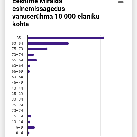
Eesnime Miralda
Eesnime Miralda esinemis­sagedus vanuserühma 10 000 el
esinemis­sagedus
vanuserühma 10 000 elaniku
Bar chart with 18 bars.
kohta
Allikas: statistikaamet, rahvastikuregister
The chart has 1 X axis displaying categories.
The chart has 1 Y axis displaying values. Data ranges from 
85+
80–84
75–79
70–74
65–69
60–64
55–59
50–54
45–49
40–44
35–39
30–34
25–29
20–24
15–19
10–14
5–9
0–4