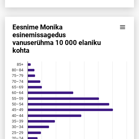
Eesnime Monika
Eesnime Monika esinemis­sagedus vanuserühma 10 000 el
esinemis­sagedus
vanuserühma 10 000 elaniku
Bar chart with 18 bars.
kohta
Allikas: statistikaamet, rahvastikuregister
The chart has 1 X axis displaying categories.
The chart has 1 Y axis displaying values. Data ranges from 
85+
80–84
75–79
70–74
65–69
60–64
55–59
50–54
45–49
40–44
35–39
30–34
25–29
20–24