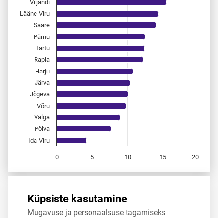
Viljandi
Lääne-Viru
Saare
Pärnu
Tartu
Rapla
Harju
Järva
Jõgeva
Võru
Valga
Põlva
Ida-Viru
0
5
10
15
20
End of interactive chart.
Allikas:
statistikaamet
,
rahvastikuregister
Küpsiste kasutamine
Mugavuse ja personaalsuse tagamiseks
Jaga
Tweet