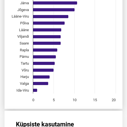
The chart has 1 Y axis displaying values. Data ranges from 
Järva
Jõgeva
Lääne-Viru
Põlva
Lääne
Viljandi
Saare
Rapla
Pärnu
Tartu
Võru
Harju
Valga
Ida-Viru
0
5
10
15
20
End of interactive chart.
Allikas:
statistikaamet
,
rahvastikuregister
Küpsiste kasutamine