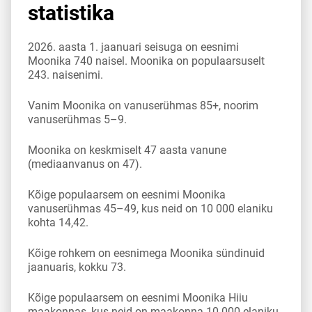
statistika
2026. aasta 1. jaanuari seisuga on eesnimi
Moonika 740 naisel. Moonika on populaarsuselt
243. naisenimi.
Vanim Moonika on vanuserühmas 85+, noorim
vanuserühmas 5–9.
Moonika on keskmiselt 47 aasta vanune
(mediaanvanus on 47).
Kõige populaarsem on eesnimi Moonika
vanuserühmas 45–49, kus neid on 10 000 elaniku
kohta 14,42.
Kõige rohkem on eesnimega Moonika sündinuid
jaanuaris, kokku 73.
Kõige populaarsem on eesnimi Moonika Hiiu
maakonnas, kus neid on maakonna 10 000 elaniku