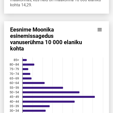
kohta 14,29.
Eesnime Moonika
Eesnime Moonika esinemis­sagedus vanuserühma 10 000 e
esinemis­sagedus
vanuserühma 10 000 elaniku
Bar chart with 18 bars.
kohta
Allikas: statistikaamet, rahvastikuregister
The chart has 1 X axis displaying categories.
The chart has 1 Y axis displaying values. Data ranges from 
85+
80–84
75–79
70–74
65–69
60–64
55–59
50–54
45–49
40–44
35–39
30–34