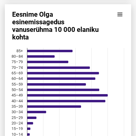
Eesnime Olga
Eesnime Olga esinemis­sagedus vanuserühma 10 000 elani
esinemis­sagedus
vanuserühma 10 000 elaniku
Bar chart with 18 bars.
kohta
Allikas: statistikaamet, rahvastikuregister
The chart has 1 X axis displaying categories.
The chart has 1 Y axis displaying values. Data ranges from
85+
80–84
75–79
70–74
65–69
60–64
55–59
50–54
45–49
40–44
35–39
30–34
25–29
20–24
15–19
10–14