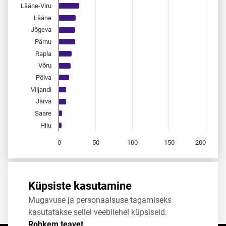
Lääne-Viru
Lääne
Jõgeva
Pärnu
Rapla
Võru
Põlva
Viljandi
Järva
Saare
Hiiu
0
50
100
150
200
End of interactive chart.
Allikas:
statistikaamet
,
rahvastikuregister
Küpsiste kasutamine
Mugavuse ja personaalsuse tagamiseks
Jaga
Tweet
kasutatakse sellel veebilehel küpsiseid.
Rohkem teavet