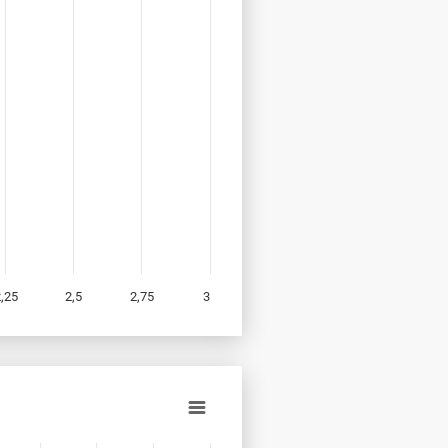
,25
2,5
2,75
3