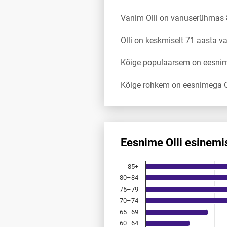
Vanim Olli on vanuserühmas
Olli on keskmiselt 71 aasta 
Kõige populaarsem on eesnimi
Kõige rohkem on eesnimega Ol
Eesnime Olli esinemi
Eesnime Olli esinemis­sagedus
85+
Bar chart with 18 bars.
80–84
Allikas: statistikaamet, rahvast
75–79
The chart has 1 X axis displayi
The chart has 1 Y axis displayi
70–74
65–69
60–64