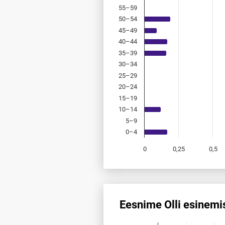
55–59
50–54
45–49
40–44
35–39
30–34
25–29
20–24
15–19
10–14
5–9
0–4
0
0,25
0,5
End of interactive chart.
Eesnime Olli esinemi
Eesnime Olli esinemis­sagedus