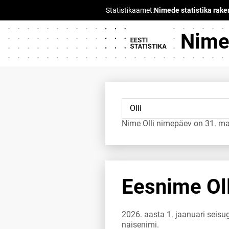
Nimed
Nime Olli nimepäev on 31. ma
Eesnime Oll
2026. aasta 1. jaanuari seisug
naisenimi.