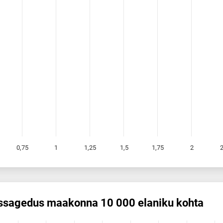
0,75
1
1,25
1,5
1,75
2
2
s­sagedus maakonna 10 000 elaniku kohta
 maakonna 10 000 elaniku kohta