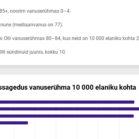
 85+, noorim vanuserühmas 0–4.
vanune (mediaanvanus on 77).
 Olli vanuserühmas 80–84, kus neid on 10 000 elaniku kohta 2
li sündinuid juunis, kokku 10.
s­sagedus vanuserühma 10 000 elaniku kohta
 vanuserühma 10 000 elaniku kohta
ikuregister
ng categories.
ng values. Data ranges from 0 to 2.64.