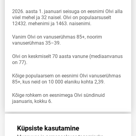
2026. aasta 1. jaanuari seisuga on eesnimi Olvi alla
viiel mehel ja 32 naisel. Olvi on populaarsuselt
12432. mehenimi ja 1463. naisenimi.
Vanim Olvi on vanuserühmas 85+, noorim
vanuserühmas 35–39.
Olvi on keskmiselt 70 aasta vanune (mediaanvanus
on 77).
Kõige populaarsem on eesnimi Olvi vanuserühmas
85+, kus neid on 10 000 elaniku kohta 2,39.
Kõige rohkem on eesnimega Olvi sündinuid
jaanuaris, kokku 6.
Allikas:
statistikaamet
,
rahvastikuregister
Küpsiste kasutamine