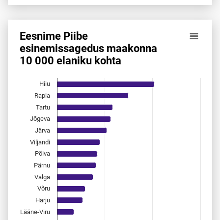
End of interactive chart.
Eesnime Piibe
Eesnime Piibe esinemis­sagedus maakonna 10 000 elaniku
esinemis­sagedus maakonna
10 000 elaniku kohta
Bar chart with 15 bars.
Allikas: statistikaamet, rahvastikuregister
The chart has 1 X axis displaying categories.
Hiiu
The chart has 1 Y axis displaying values. Data ranges from 
Rapla
Tartu
Jõgeva
Järva
Viljandi
Põlva
Pärnu
Valga
Võru
Harju
Lääne-Viru