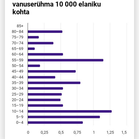
vanuserühma 10 000 elaniku
Bar chart with 18 bars.
kohta
Allikas: statistikaamet, rahvastikuregister
The chart has 1 X axis displaying categories.
The chart has 1 Y axis displaying values. Data ranges from 
85+
80–84
75–79
70–74
65–69
60–64
55–59
50–54
45–49
40–44
35–39
30–34
25–29
20–24
15–19
10–14
5–9
0–4
0
0,25
0,5
0,75
1
1,25
1,5