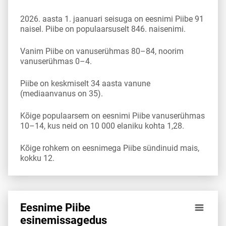
2026. aasta 1. jaanuari seisuga on eesnimi Piibe 91
naisel. Piibe on populaarsuselt 846. naisenimi.
Vanim Piibe on vanuserühmas 80–84, noorim
vanuserühmas 0–4.
Piibe on keskmiselt 34 aasta vanune
(mediaanvanus on 35).
Kõige populaarsem on eesnimi Piibe vanuserühmas
10–14, kus neid on 10 000 elaniku kohta 1,28.
Kõige rohkem on eesnimega Piibe sündinuid mais,
kokku 12.
Eesnime Piibe
Eesnime Piibe esinemis­sagedus vanuserühma 10 000 elan
esinemis­sagedus