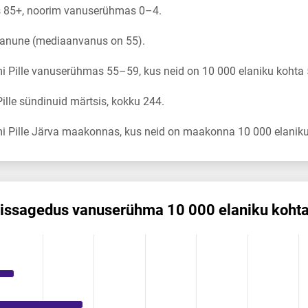
s 85+, noorim vanuserühmas 0–4.
 vanune (mediaanvanus on 55).
 Pille vanuserühmas 55–59, kus neid on 10 000 elaniku kohta 
lle sündinuid märtsis, kokku 244.
i Pille Järva maakonnas, kus neid on maakonna 10 000 elaniku
is­sagedus vanuserühma 10 000 elaniku koht
s vanuserühma 10 000 elaniku kohta
ikuregister
ng categories.
ng values. Data ranges from 0.17 to 50.29.