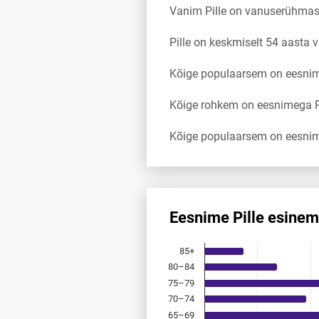
Vanim Pille on vanuserühma
Pille on keskmiselt 54 aasta
Kõige populaarsem on eesnimi
Kõige rohkem on eesnimega Pi
Kõige populaarsem on eesnim
Eesnime Pille esinem
Eesnime Pille esinemis­sagedu
85+
Bar chart with 18 bars.
80–84
Allikas: statistikaamet, rahvast
75–79
The chart has 1 X axis displayi
The chart has 1 Y axis displayi
70–74
65–69