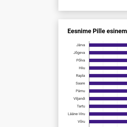
End of interactive chart.
Eesnime Pille esinem
Eesnime Pille esinemis­sagedu
Järva
Bar chart with 15 bars.
Allikas: statistikaamet, rahvast
Jõgeva
The chart has 1 X axis displayi
Põlva
The chart has 1 Y axis displayi
Hiiu
Rapla
Saare
Pärnu
Viljandi
Tartu
Lääne-Viru
Võru