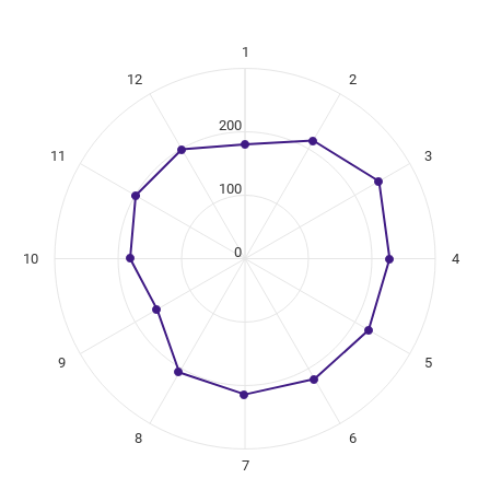
1
ikuregister
12
2
ng categories.
ing values. Data ranges from 160 to 244.
200
11
3
100
0
10
4
9
5
8
6
7