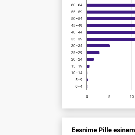
60–64
55–59
50–54
45–49
40–44
35–39
30–34
25–29
20–24
15–19
10–14
5–9
0–4
0
5
10
End of interactive chart.
Eesnime Pille esinem
Eesnime Pille esinemis­sagedus