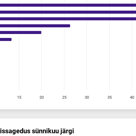
15
20
25
30
35
40
is­sagedus sünnikuu järgi
 sünnikuu järgi