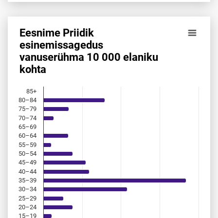
Eesnime Priidik
Eesnime Priidik esinemis­sagedus vanuserühma 10 000 ela
esinemis­sagedus
vanuserühma 10 000 elaniku
Bar chart with 18 bars.
kohta
Allikas: statistikaamet, rahvastikuregister
The chart has 1 X axis displaying categories.
The chart has 1 Y axis displaying values. Data ranges from 
85+
80–84
75–79
70–74
65–69
60–64
55–59
50–54
45–49
40–44
35–39
30–34
25–29
20–24
15–19