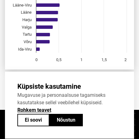
Lääne-Viru
Lääne
Harju
Valga
Tartu
Võru
Ida-Viru
0
0,5
1
1,5
2
End of interactive chart.
Allikas:
statistikaamet
,
rahvastikuregister
Küpsiste kasutamine
Mugavuse ja personaalsuse tagamiseks
Jaga
Tweet
kasutatakse sellel veebilehel küpsiseid.
Rohkem teavet
Ei soovi
Nõustun
Kontaktid
+372 625 9300
stat@stat.ee
Küpsiste sätted