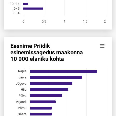
10–14
5–9
0–4
0
0,5
1
1,5
2
End of interactive chart.
Eesnime Priidik
Eesnime Priidik esinemis­sagedus maakonna 10 000 elanik
esinemis­sagedus maakonna
10 000 elaniku kohta
Bar chart with 15 bars.
Allikas: statistikaamet, rahvastikuregister
The chart has 1 X axis displaying categories.
Rapla
The chart has 1 Y axis displaying values. Data ranges from 
Järva
Jõgeva
Hiiu
Põlva
Viljandi
Pärnu
Saare