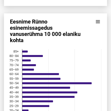
Eesnime Rünno
Eesnime Rünno esinemis­sagedus vanuserühma 10 000 ela
esinemis­sagedus
vanuserühma 10 000 elaniku
Bar chart with 18 bars.
kohta
Allikas: statistikaamet, rahvastikuregister
The chart has 1 X axis displaying categories.
The chart has 1 Y axis displaying values. Data ranges from 
85+
80–84
75–79
70–74
65–69
60–64
55–59
50–54
45–49
40–44
35–39
30–34
25–29
20–24