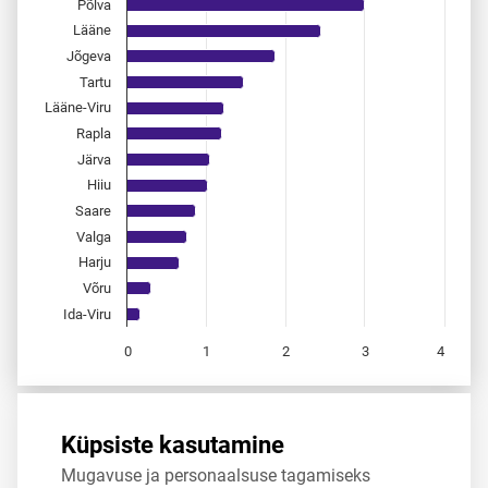
Põlva
Lääne
Jõgeva
Tartu
Lääne-Viru
Rapla
Järva
Hiiu
Saare
Valga
Harju
Võru
Ida-Viru
0
1
2
3
4
End of interactive chart.
Allikas:
statistikaamet
,
rahvastikuregister
Küpsiste kasutamine
Mugavuse ja personaalsuse tagamiseks
Jaga
Tweet