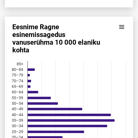
Eesnime Ragne
Eesnime Ragne esinemis­sagedus vanuserühma 10 000 ela
esinemis­sagedus
vanuserühma 10 000 elaniku
Bar chart with 18 bars.
kohta
Allikas: statistikaamet, rahvastikuregister
The chart has 1 X axis displaying categories.
The chart has 1 Y axis displaying values. Data ranges from 
85+
80–84
75–79
70–74
65–69
60–64
55–59
50–54
45–49
40–44
35–39
30–34
25–29
20–24