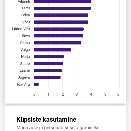
Viljandi
Tartu
Põlva
Võru
Lääne-Viru
Järva
Pärnu
Valga
Harju
Saare
Lääne
Jõgeva
Ida-Viru
0
1
2
3
4
5
6
End of interactive chart.
Allikas:
statistikaamet
,
rahvastikuregister
Küpsiste kasutamine
Mugavuse ja personaalsuse tagamiseks
Jaga
Tweet