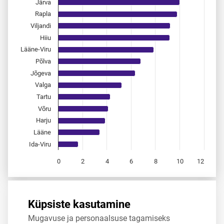
Järva
Rapla
Viljandi
Hiiu
Lääne-Viru
Põlva
Jõgeva
Valga
Tartu
Võru
Harju
Lääne
Ida-Viru
0
2
4
6
8
10
12
End of interactive chart.
Allikas:
statistikaamet
,
rahvastikuregister
Küpsiste kasutamine
Mugavuse ja personaalsuse tagamiseks
Jaga
Tweet