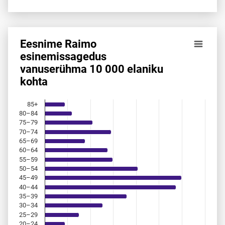
Eesnime Raimo
Eesnime Raimo esinemis­sagedus vanuserühma 10 000 ela
esinemis­sagedus
vanuserühma 10 000 elaniku
Bar chart with 18 bars.
kohta
Allikas: statistikaamet, rahvastikuregister
The chart has 1 X axis displaying categories.
The chart has 1 Y axis displaying values. Data ranges from 
85+
80–84
75–79
70–74
65–69
60–64
55–59
50–54
45–49
40–44
35–39
30–34
25–29
20–24