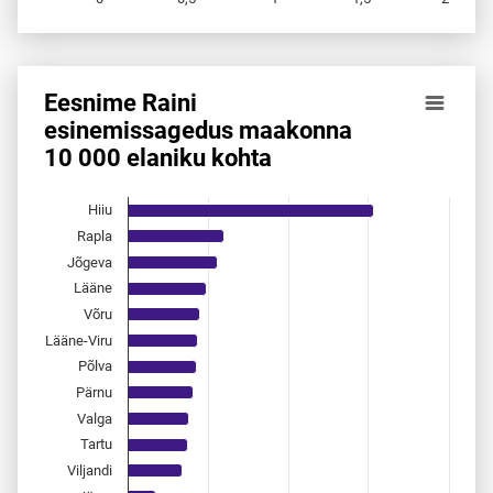
End of interactive chart.
Eesnime Raini
Eesnime Raini esinemis­sagedus maakonna 10 000 elaniku
esinemis­sagedus maakonna
10 000 elaniku kohta
Bar chart with 15 bars.
Allikas: statistikaamet, rahvastikuregister
The chart has 1 X axis displaying categories.
Hiiu
The chart has 1 Y axis displaying values. Data ranges from 
Rapla
Jõgeva
Lääne
Võru
Lääne-Viru
Põlva
Pärnu
Valga
Tartu
Viljandi