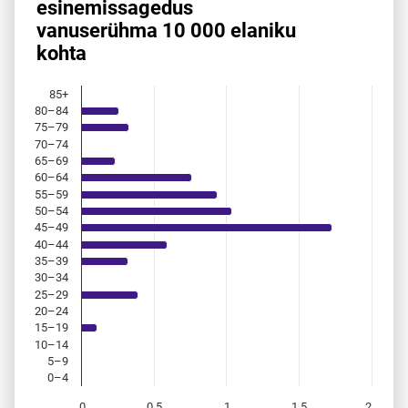
esinemis­sagedus
vanuserühma 10 000 elaniku
Bar chart with 18 bars.
kohta
Allikas: statistikaamet, rahvastikuregister
The chart has 1 X axis displaying categories.
The chart has 1 Y axis displaying values. Data ranges from 
85+
80–84
75–79
70–74
65–69
60–64
55–59
50–54
45–49
40–44
35–39
30–34
25–29
20–24
15–19
10–14
5–9
0–4
0
0,5
1
1,5
2