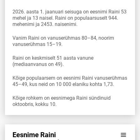
2026. aasta 1. jaanuari seisuga on eesnimi Raini 53
mehel ja 13 naisel. Raini on populaarsuselt 944.
mehenimi ja 2453. naisenimi.
Vanim Raini on vanuserühmas 80–84, noorim
vanuserühmas 15–19.
Raini on keskmiselt 51 aasta vanune
(mediaanvanus on 49).
Kõige populaarsem on eesnimi Raini vanuserühmas
45–49, kus neid on 10 000 elaniku kohta 1,73.
Kõige rohkem on eesnimega Raini sündinuid
oktoobris, kokku 10.
Eesnime Raini
Eesnime Raini esinemis­sagedus vanuserühma 10 000 elan