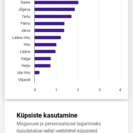
Saare
Jõgeva
Tartu
Pärnu
Järva
Lääne-Viru
Hiiu
Lääne
Valga
Harju
Ida-Viru
Viljandi
0
1
2
3
4
End of interactive chart.
Allikas:
statistikaamet
,
rahvastikuregister
Küpsiste kasutamine
Mugavuse ja personaalsuse tagamiseks
Jaga
Tweet
kasutatakse sellel veebilehel küpsiseid.