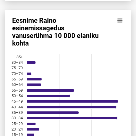
Eesnime Raino
Eesnime Raino esinemis­sagedus vanuserühma 10 000 elan
esinemis­sagedus
vanuserühma 10 000 elaniku
Bar chart with 18 bars.
kohta
Allikas: statistikaamet, rahvastikuregister
The chart has 1 X axis displaying categories.
The chart has 1 Y axis displaying values. Data ranges from 
85+
80–84
75–79
70–74
65–69
60–64
55–59
50–54
45–49
40–44
35–39
30–34
25–29
20–24
15–19