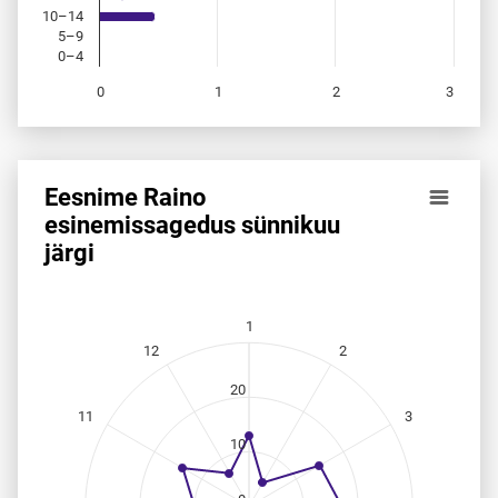
10–14
5–9
0–4
0
1
2
3
End of interactive chart.
Eesnime Raino
Eesnime Raino esinemis­sagedus sünnikuu järgi
esinemis­sagedus sünnikuu
järgi
Line chart with 12 data points.
Allikas: statistikaamet, rahvastikuregister
The chart has 1 X axis displaying categories.
The chart has 1 Y axis displaying values. Data ranges from 
1
12
2
20
11
3
10