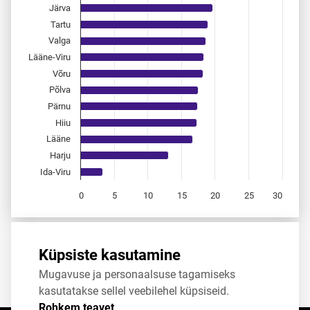
Järva
Tartu
Valga
Lääne-Viru
Võru
Põlva
Pärnu
Hiiu
Lääne
Harju
Ida-Viru
0
5
10
15
20
25
30
End of interactive chart.
Allikas:
statistikaamet
,
rahvastikuregister
Küpsiste kasutamine
Mugavuse ja personaalsuse tagamiseks
Jaga
Tweet
kasutatakse sellel veebilehel küpsiseid.
Rohkem teavet