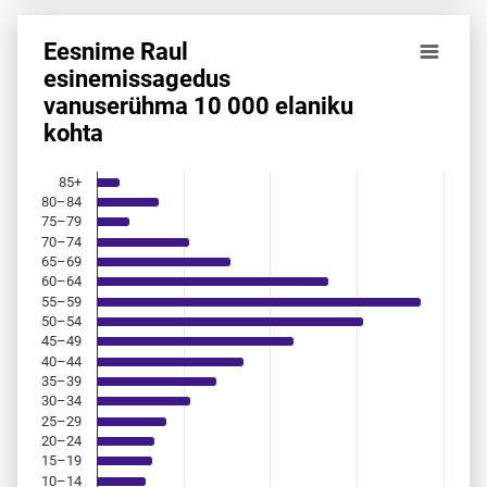
Eesnime Raul
Eesnime Raul esinemis­sagedus vanuserühma 10 000 elani
esinemis­sagedus
vanuserühma 10 000 elaniku
Bar chart with 18 bars.
kohta
Allikas: statistikaamet, rahvastikuregister
The chart has 1 X axis displaying categories.
The chart has 1 Y axis displaying values. Data ranges from 
85+
80–84
75–79
70–74
65–69
60–64
55–59
50–54
45–49
40–44
35–39
30–34
25–29
20–24
15–19
10–14