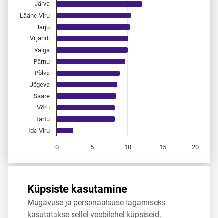
Järva
Lääne-Viru
Harju
Viljandi
Valga
Pärnu
Põlva
Jõgeva
Saare
Võru
Tartu
Ida-Viru
0
5
10
15
20
End of interactive chart.
Allikas:
statistikaamet
,
rahvastikuregister
Küpsiste kasutamine
Mugavuse ja personaalsuse tagamiseks
Jaga
Tweet
kasutatakse sellel veebilehel küpsiseid.