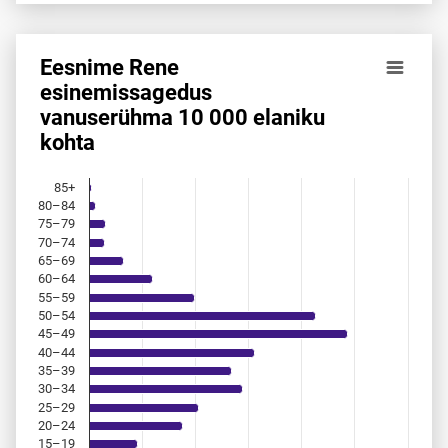
Eesnime Rene
Eesnime Rene esinemis­sagedus vanuserühma 10 000 elani
esinemis­sagedus
vanuserühma 10 000 elaniku
Bar chart with 18 bars.
kohta
Allikas: statistikaamet, rahvastikuregister
The chart has 1 X axis displaying categories.
The chart has 1 Y axis displaying values. Data ranges from 
85+
80–84
75–79
70–74
65–69
60–64
55–59
50–54
45–49
40–44
35–39
30–34
25–29
20–24
15–19