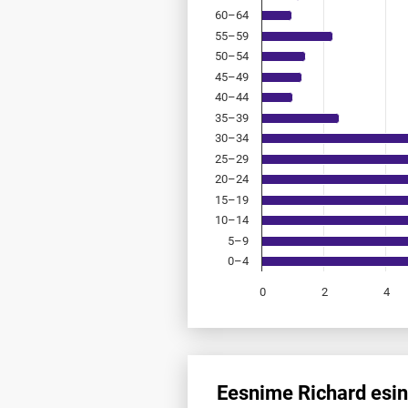
60–64
55–59
50–54
45–49
40–44
35–39
30–34
25–29
20–24
15–19
10–14
5–9
0–4
0
2
4
End of interactive chart.
Eesnime Richard esin
Eesnime Richard esinemis­sage