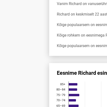
Vanim Richard on vanuserüh
Richard on keskmiselt 22 aa
Kõige populaarsem on eesnim
Kõige rohkem on eesnimega Ri
Kõige populaarsem on eesnim
Eesnime Richard esi
Eesnime Richard esinemis­sag
85+
Bar chart with 18 bars.
80–84
Allikas: statistikaamet, rahvast
75–79
The chart has 1 X axis displayi
The chart has 1 Y axis displayi
70–74
65–69