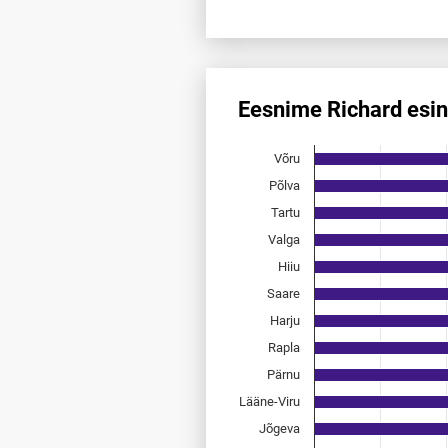
End of interactive chart.
Eesnime Richard esi
Eesnime Richard esinemis­sag
Võru
Bar chart with 15 bars.
Allikas: statistikaamet, rahvast
Põlva
The chart has 1 X axis displayi
Tartu
The chart has 1 Y axis displayi
Valga
Hiiu
Saare
Harju
Rapla
Pärnu
Lääne-Viru
Jõgeva