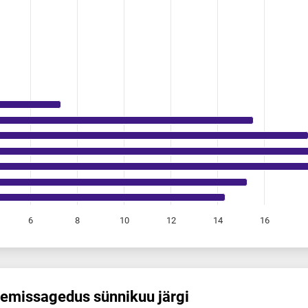
6
8
10
12
14
16
emis­sagedus sünnikuu järgi
dus sünnikuu järgi