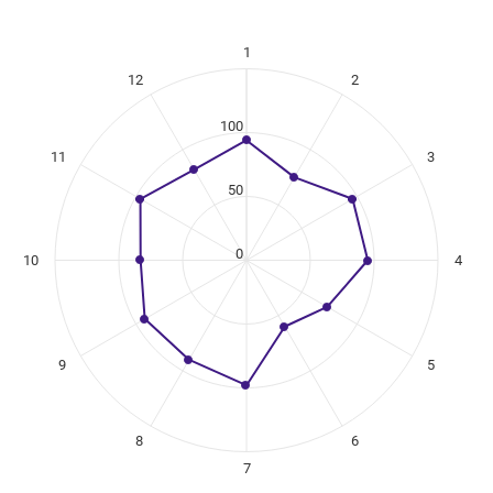
1
ikuregister
12
2
ng categories.
ng values. Data ranges from 60 to 98.
100
11
3
50
0
10
4
9
5
8
6
7