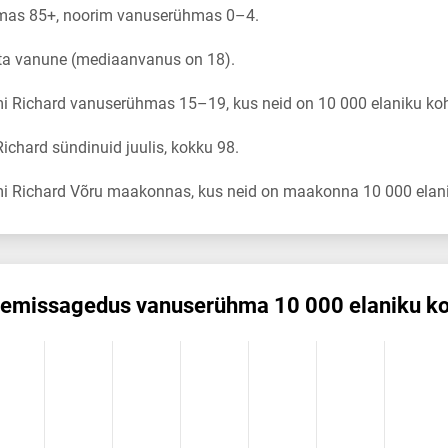
mas 85+, noorim vanuserühmas 0–4.
sta vanune (mediaanvanus on 18).
i Richard vanuserühmas 15–19, kus neid on 10 000 elaniku koh
chard sündinuid juulis, kokku 98.
i Richard Võru maakonnas, kus neid on maakonna 10 000 elani
nemis­sagedus vanuserühma 10 000 elaniku k
edus vanuserühma 10 000 elaniku kohta
ikuregister
ng categories.
ng values. Data ranges from 0.92 to 21.22.