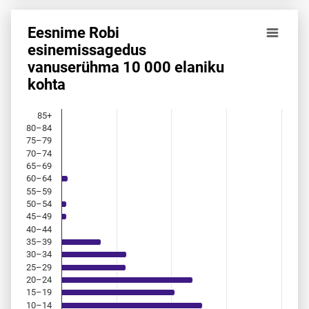
Eesnime Robi
Eesnime Robi esinemis­sagedus vanuserühma 10 000 elani
esinemis­sagedus
vanuserühma 10 000 elaniku
Bar chart with 18 bars.
kohta
Allikas: statistikaamet, rahvastikuregister
The chart has 1 X axis displaying categories.
The chart has 1 Y axis displaying values. Data ranges from 
85+
80–84
75–79
70–74
65–69
60–64
55–59
50–54
45–49
40–44
35–39
30–34
25–29
20–24
15–19
10–14