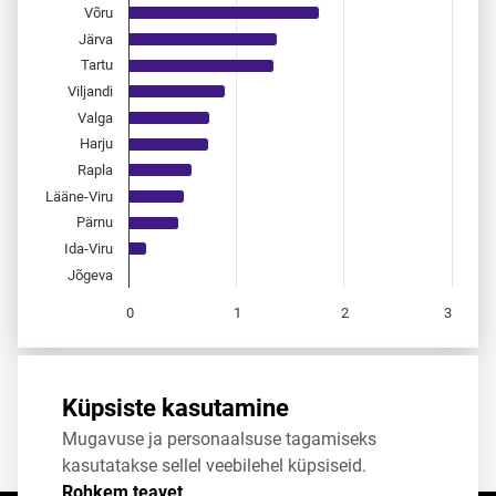
Võru
Järva
Tartu
Viljandi
Valga
Harju
Rapla
Lääne-Viru
Pärnu
Ida-Viru
Jõgeva
0
1
2
3
End of interactive chart.
Allikas:
statistikaamet
,
rahvastikuregister
Küpsiste kasutamine
Mugavuse ja personaalsuse tagamiseks
Jaga
Tweet
kasutatakse sellel veebilehel küpsiseid.
Rohkem teavet