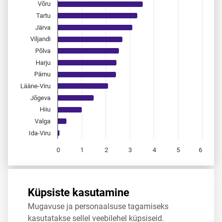
Võru
Tartu
Järva
Viljandi
Põlva
Harju
Pärnu
Lääne-Viru
Jõgeva
Hiiu
Valga
Ida-Viru
0
1
2
3
4
5
6
End of interactive chart.
Allikas:
statistikaamet
,
rahvastikuregister
Küpsiste kasutamine
Mugavuse ja personaalsuse tagamiseks
Jaga
Tweet
kasutatakse sellel veebilehel küpsiseid.