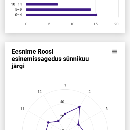
10–14
5–9
0–4
0
5
10
15
20
End of interactive chart.
Eesnime Roosi
Eesnime Roosi esinemis­sagedus sünnikuu järgi
esinemis­sagedus sünnikuu
järgi
Line chart with 12 data points.
Allikas: statistikaamet, rahvastikuregister
The chart has 1 X axis displaying categories.
The chart has 1 Y axis displaying values. Data ranges from
1
12
2
40
11
3
20