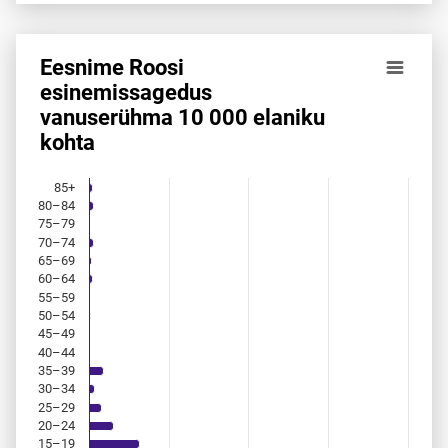
Eesnime Roosi
Eesnime Roosi esinemis­sagedus vanuserühma 10 000 elan
esinemis­sagedus
vanuserühma 10 000 elaniku
Bar chart with 18 bars.
kohta
Allikas: statistikaamet, rahvastikuregister
The chart has 1 X axis displaying categories.
The chart has 1 Y axis displaying values. Data ranges from 
85+
80–84
75–79
70–74
65–69
60–64
55–59
50–54
45–49
40–44
35–39
30–34
25–29
20–24
15–19